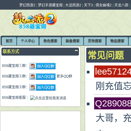
梦幻西游2
|
梦幻手游藏宝阁
|
大话西游2
|
天下3
|
倩女幽魂2
|
天龙八部
首页
个人中心
角色搜索
装备搜索
灵饰搜索
物品搜索
联系方式
常见问题
858藏宝阁①群：
lee5712
858藏宝阁②群：
更多QQ群
刚充值忘
858藏宝阁③群：
858藏宝阁客服 ：
Q28908
大哥，